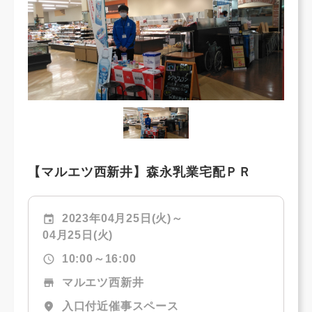
【マルエツ西新井】森永乳業宅配ＰＲ
event
2023年04月25日(火)～
04月25日(火)
schedule
10:00～16:00
store
マルエツ西新井
location_on
入口付近催事スペース