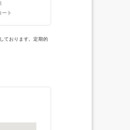
住
コート
しております。定期的
。