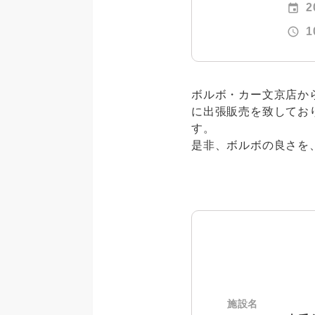
event
2
schedule
1
ボルボ・カー文京店か
に出張販売を致してお
是非、ボルボの良さを
施設名