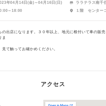
023年04月14日(金)～
04月16日(日)
store
ララテラス南千
0:00～18:00
location_on
１階 センター
らの出店になります。３０年以上、地元に根付いて車の販売
りま
す
、見て触ってお確かめください。
アクセス