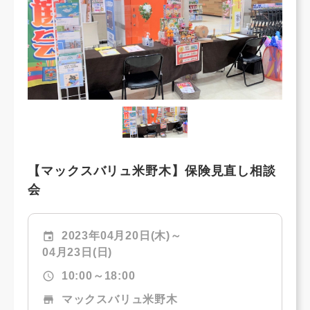
【マックスバリュ米野木】保険見直し相談
会
event
2023年04月20日(木)～
04月23日(日)
schedule
10:00～18:00
store
マックスバリュ米野木