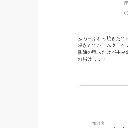
even
schedu
ふわっふわっ焼きたて
焼きたてバームクーヘ
熟練の職人だけが生み
お届けします。
施設名