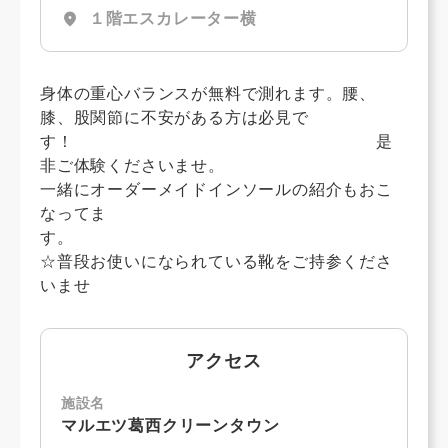
location_on
１階エスカレーター横
身体の重心バランスが無料で測れます。腰、
膝、股関節に不安がある方は必見で
す！ 是
非ご体験くださいませ。
一緒にオーダーメイドインソールの紹介もおこ
なってま
す
☆普段お使いになられている靴をご持参くださ
いませ
アクセス
施設名
マルエツ葛西クリーンタウン