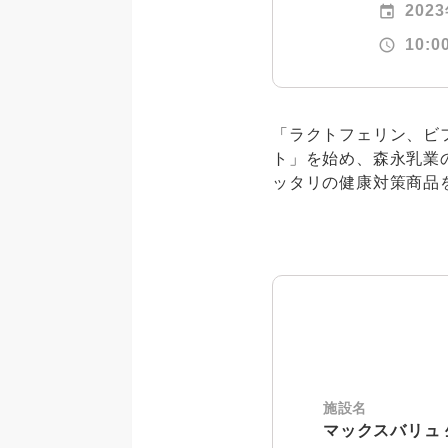
event
202
schedule
10:0
「ラクトフェリン、ビ
ト」を始め、森永乳業
ッタリの健康対策商品
施設名
マックスバリュ 