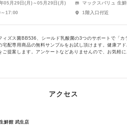
3年05月29日(月)～
05月29日(月)
store
マックスバリュ 生鮮
0～17:00
location_on
1階入口付近
フィズス菌BB536、シールド乳酸菌の3つのサポートで「
の宅配専用商品の無料サンプルをお試し頂けます。健康アド
をご提案します。アンケートなどありませんので、お気軽に
アクセス
生鮮館 武生店