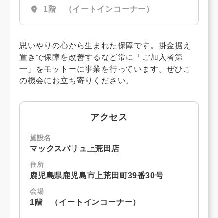
location_on
1階 （イートインコーナー）
思いやりの心から生まれた保障です。掛金据え
置きで保障を改善するなど常に「ご加入者第
一」をモットーに事業を行っています。ぜひこ
の機会にお立ち寄りください。
アクセス
施設名
マックスバリュ上荒田店
住所
鹿児島県鹿児島市上荒田町39番30号
会場
1階 （イートインコーナー）