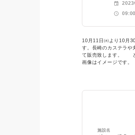
event
202
schedule
09:0
10月11日㈬より10
す。長崎のカステラや
て販売致します。 ど
画像はイメージです。
施設名