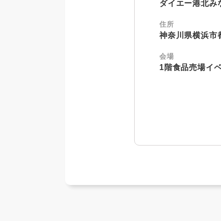
ダイエー港北み
住所
神奈川県横浜市都
会場
1階食品売場イ