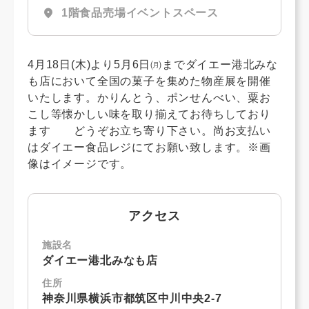
location_on
1階食品売場イベントスペース
4月18日(木)より5月6日㈪までダイエー港北みな
も店において全国の菓子を集めた物産展を開催
いたします。かりんとう、ポンせんべい、粟お
こし等懐かしい味を取り揃えてお待ちしており
ます どうぞお立ち寄り下さい。尚お支払い
はダイエー食品レジにてお願い致します。※画
像はイメージです。
アクセス
施設名
ダイエー港北みなも店
住所
神奈川県横浜市都筑区中川中央2-7