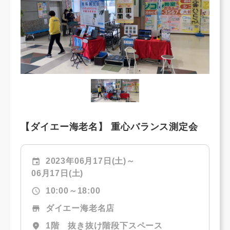
【ダイエー海老名】 重心バランス測定会
event
2023年06月17日(土)～
06月17日(土)
schedule
10:00～18:00
store
ダイエー海老名店
location_on
1階 抜き抜け階段下スペース