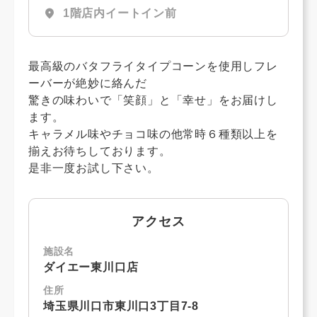
location_on
1階店内イートイン前
最高級のバタフライタイプコーンを使用しフレ
ーバーが絶妙に絡んだ
驚きの味わいで「笑顔」と「幸せ」をお届けし
ます。
キャラメル味やチョコ味の他常時６種類以上を
揃えお待ちしております。
是非一度お試し下さい。
アクセス
施設名
ダイエー東川口店
住所
埼玉県川口市東川口3丁目7-8