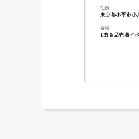
住所
東京都小平市小川東
会場
1階食品売場イ