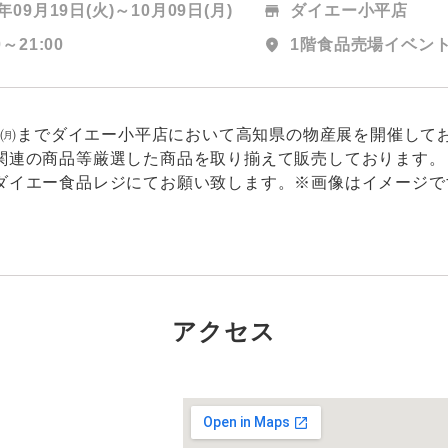
3年09月19日(火)～
10月09日(月)
store
ダイエー小平店
0～21:00
location_on
1階食品売場イベン
9日㈪までダイエー小平店において高知県の物産展を開催して
関連の商品等厳選した商品を取り揃えて販売しております
ダイエー食品レジにてお願い致します。※画像はイメージで
アクセス