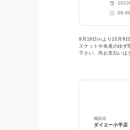
event
202
schedule
09:0
9月19日㈫より10月
スケットや名産のゆず
下さい。尚お支払いは
施設名
ダイエー小平店