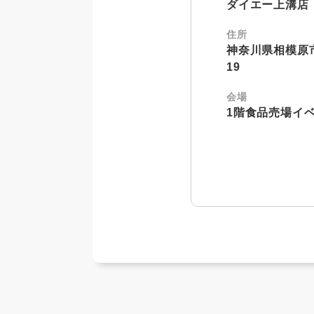
ダイエー上溝店
住所
神奈川県相模原市
19
会場
1階食品売場イ