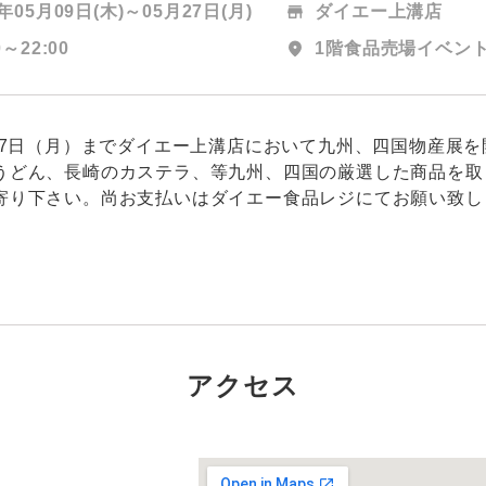
4年05月09日(木)～
05月27日(月)
store
ダイエー上溝店
0～22:00
location_on
1階食品売場イベン
月27日（月）までダイエー上溝店において九州、四国物産展
うどん、長崎のカステラ、等九州、四国の厳選した商品を取
寄り下さい。尚お支払いはダイエー食品レジにてお願い致し
アクセス