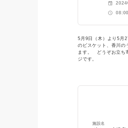
event
202
schedule
08:0
5月9日（木）より5
のビスケット、香川の
ます。 どうぞお立ち
ジです。
施設名