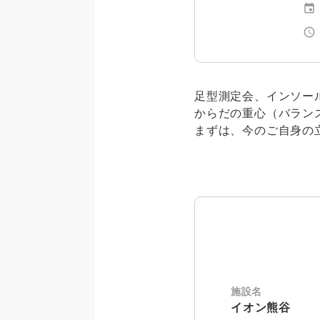
event
schedule
足型測定会、インソー
からだの重心（バラン
まずは、今のご自身の
施設名
イオン熊谷