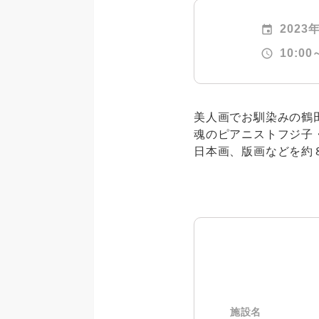
event
2023
schedule
10:00
美人画でお馴染みの鶴
魂のピアニストフジ子
日本画、版画などを約
施設名