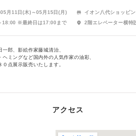
年05月11日(木)～
05月15日(月)
store
イオン八代ショッピン
～18:00
※最終日は17:00まで
location_on
2階エレベーター横特
田一郎、影絵作家藤城清治、
・ヘミングなど国内外の人気作家の油彩、
８０点展示販売いたします。
アクセス