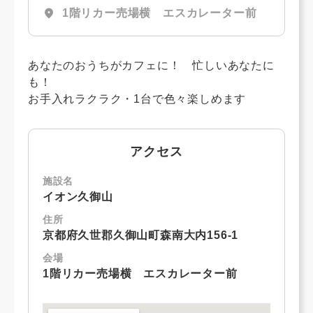
location_on
1階リカー売場横 エスカレーター前
あなたのおうちがカフェに！ 忙しいあなたに
も！
お手入れラクラク・1台で色々楽しめます
アクセス
施設名
イオン久御山
住所
京都府久世郡久御山町森南大内156-1
会場
1階リカー売場横 エスカレーター前